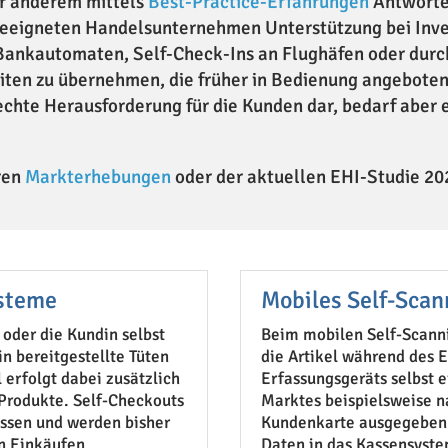
er anderem mittels
Best-Practice-Erfahrungen
Antworten
 geeigneten Handelsunternehmen Unterstützung bei Inve
 Bankautomaten, Self-Check-Ins an Flughäfen oder dur
eiten zu übernehmen, die früher in Bedienung angebot
 echte Herausforderung für die Kunden dar, bedarf abe
ren
Markterhebungen
oder der aktuellen EHI-Studie 2
ysteme
Mobiles Self-Scan
oder die Kundin selbst
Beim mobilen Self-Scanni
in bereitgestellte Tüten
die Artikel während des 
 erfolgt dabei zusätzlich
Erfassungsgeräts selbst 
Produkte. Self-Checkouts
Marktes beispielsweise na
ssen und werden bisher
Kundenkarte ausgegeben.
en Einkäufen
Daten in das Kassensys