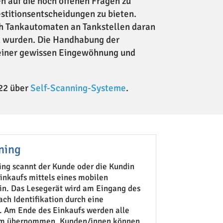
 auf die noch offenen Fragen zu
stitionsentscheidungen zu bieten.
ch Tankautomaten an Tankstellen daran
en wurden. Die Handhabung der
r einer gewissen Eingewöhnung und
022 über
Self-Scanning-Systeme
.
ning
ng scannt der Kunde oder die Kundin
Einkaufs mittels eines mobilen
ein. Das Lesegerät wird am Eingang des
ch Identifikation durch eine
 Am Ende des Einkaufs werden alle
tem übernommen. Kunden/innen können