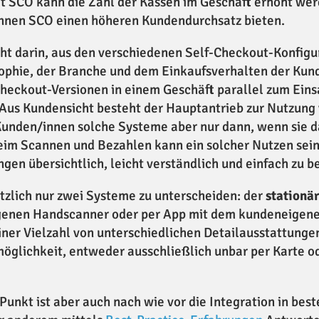
t SCO kann die Zahl der Kassen im Geschäft erhöht wer
önnen SCO einen höheren Kundendurchsatz bieten.
ht darin, aus den verschiedenen Self-Checkout-Konfigu
sophie, der Branche und dem Einkaufsverhalten der Kun
heckout-Versionen in einem Geschäft parallel zum Eins
 Aus Kundensicht besteht der Hauptantrieb zur Nutzung
unden/innen solche Systeme aber nur dann, wenn sie da
im Scannen und Bezahlen kann ein solcher Nutzen sei
en übersichtlich, leicht verständlich und einfach zu b
ätzlich nur zwei Systeme zu unterscheiden: der
stationä
igenen Handscanner oder per App mit dem kundeneigen
iner Vielzahl von unterschiedlichen Detailausstattungen 
möglichkeit, entweder ausschließlich unbar per Karte o
r Punkt ist aber auch nach wie vor die Integration in b