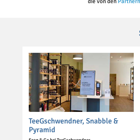
die von den
Partner
TeeGschwendner, Snabble &
Pyramid
Scan & Go bei TeeGschwendner